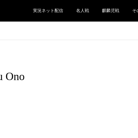
実況ネット配信
名人戦
麒麟児戦
そ
u Ono