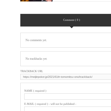
Comment ( 0 )
No comments yet.
No trackbacks yet.
TRACKBACK URL
NAME ( required )
E-MAIL ( required ) - will not be published -