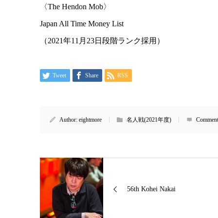
〈The Hendon Mob〉
Japan All Time Money List
（2021年11月23日段階ランク採用）
Tweet
Share
RSS
Author:
eightmore
名人戦(2021年度)
Comment
56th Kohei Nakai