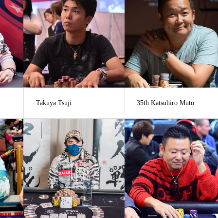
Takuya Tsuji
35th Katsuhiro Muto