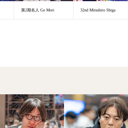
第2期名人 Go Mori
32nd Mitsuhiro Shiga