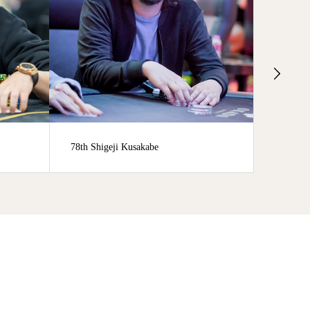
abe
99th Kohei Nakai