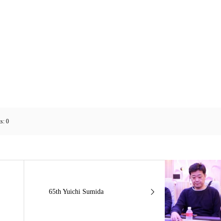
s:
0
65th Yuichi Sumida