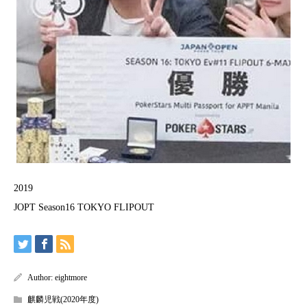
2019
JOPT Season16 TOKYO FLIPOUT
Author:
eightmore
麒麟児戦(2020年度)