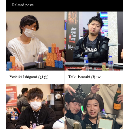
Related posts
Yoshiki Ishigami (ひだ...
Taiki Iwasaki (fj iw...