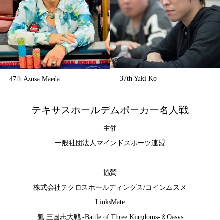
37th Yuki Ko
47th Azusa Maeda
テキサスホールデムポーカー名人戦
主催
一般社団法人マインドスポーツ連盟
協賛
株式会社テクロスホールディングス
/
コインムスメ
LinksMate
魁 三国志大戦 -Battle of Three Kingdoms-
＆
Oasys