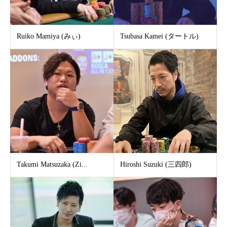
Ruiko Mamiya (みぃ)
Tsubasa Kamei (タートル)
Takumi Matsuzaka (Zi...
Hiroshi Suzuki (三四郎)