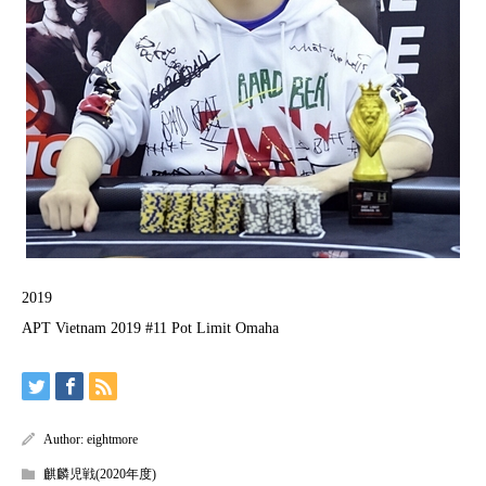
2019
APT Vietnam 2019 #11 Pot Limit Omaha
Author:
eightmore
麒麟児戦(2020年度)