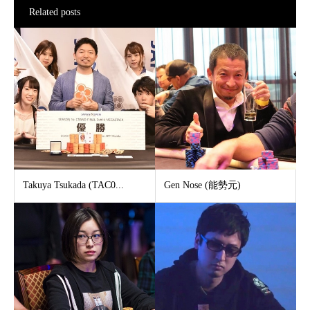
Related posts
Takuya Tsukada (TAC0...
Gen Nose (能勢元)