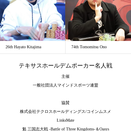
26th Hayato Kitajima
74th Tomomitsu Ono
テキサスホールデムポーカー名人戦
主催
一般社団法人マインドスポーツ連盟
協賛
株式会社テクロスホールディングス
/
コインムスメ
LinksMate
魁 三国志大戦 -Battle of Three Kingdoms-
＆
Oasys