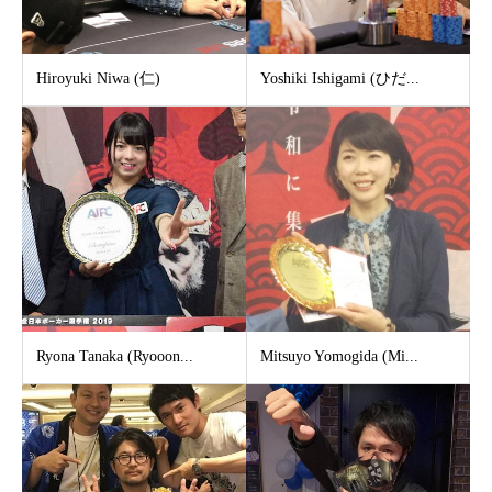
Hiroyuki Niwa (仁)
Yoshiki Ishigami (ひだ...
Ryona Tanaka (Ryooon...
Mitsuyo Yomogida (Mi...