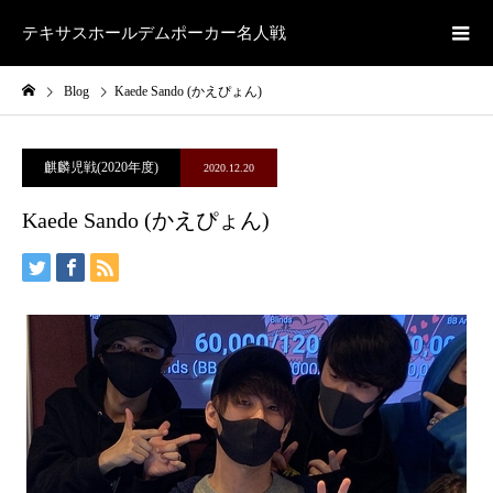
テキサスホールデムポーカー名人戦
Blog
Kaede Sando (かえぴょん)
麒麟児戦(2020年度)
2020.12.20
Kaede Sando (かえぴょん)