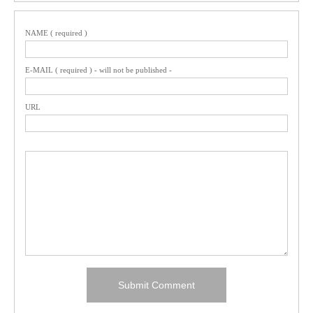
NAME ( required )
E-MAIL ( required ) - will not be published -
URL