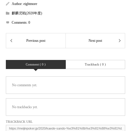
Author:
eightmore
麒麟児戦(2020年度)
Comments:
0
Comment ( 0 )
Trackback ( 0 )
No comments yet.
No trackbacks yet.
TRACKBACK URL