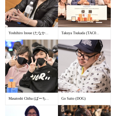
Yoshihiro Inoue (たなか...
Takuya Tsukada (TAC0...
Masatoshi Chiba (ばーち...
Go Saito (DOG)