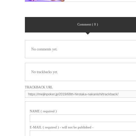
Comment ( 0 )
No comments yet.
No trackbacks yet.
TRACKBACK URL
NAME ( required )
E-MAIL ( required ) - will not be published -