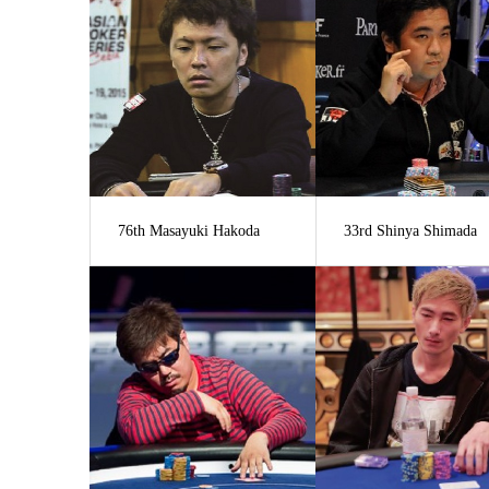
76th Masayuki Hakoda
33rd Shinya Shimada