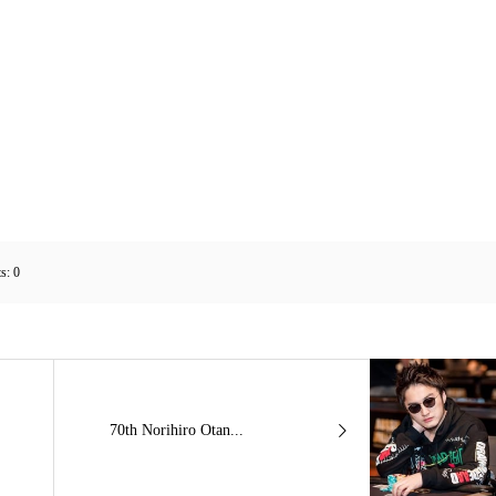
s:
0
70th Norihiro Otan...