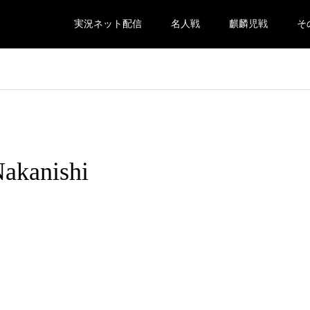
実況ネット配信
名人戦
麒麟児戦
そ
Nakanishi