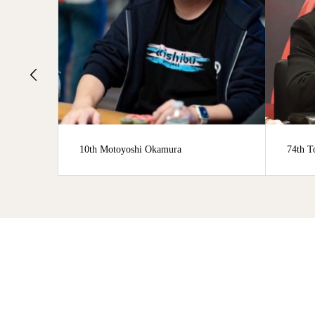
74th Tomomitsu Ono
30