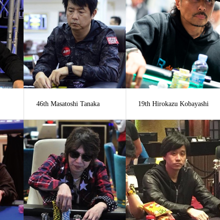
46th Masatoshi Tanaka
19th Hirokazu Kobayashi