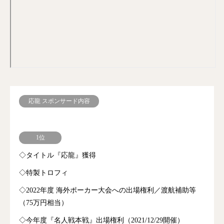
応龍 スポンサード内容
1位
◇タイトル『応龍』獲得
◇特製トロフィ
◇2022年度 海外ポーカー大会への出場権利／渡航補助等
（75万円相当）
◇今年度『名人戦本戦』出場権利（2021/12/29開催）