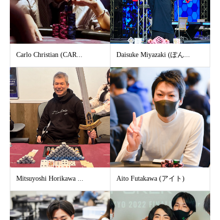
Carlo Christian (CAR...
Daisuke Miyazaki (ぽん...
Mitsuyoshi Horikawa ...
Aito Futakawa (アイト)