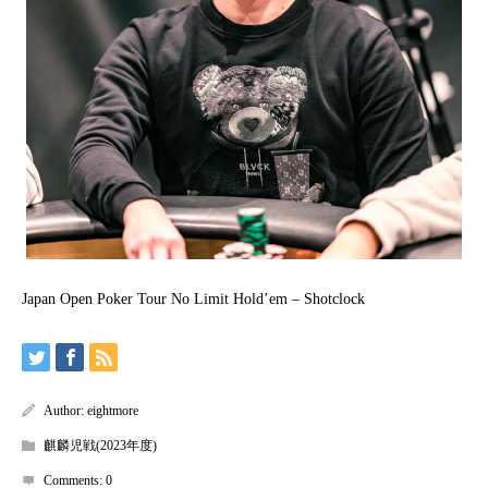
Japan Open Poker Tour No Limit Hold’em – Shotclock
Author:
eightmore
麒麟児戦(2023年度)
Comments:
0