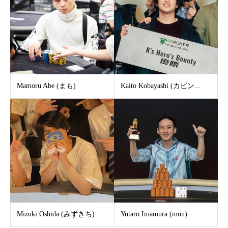
Mamoru Abe (まも)
Kaito Kobayashi (カビン...
Mizuki Oshida (みずきち)
Yutaro Imamura (muu)