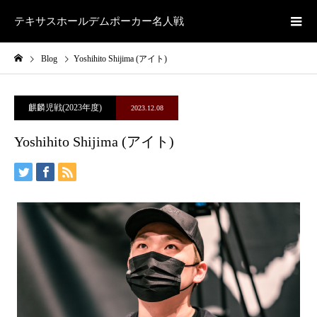
テキサスホールデムポーカー名人戦
Blog
Yoshihito Shijima (アイト)
麒麟児戦(2023年度)
2023.12.08
Yoshihito Shijima (アイト)