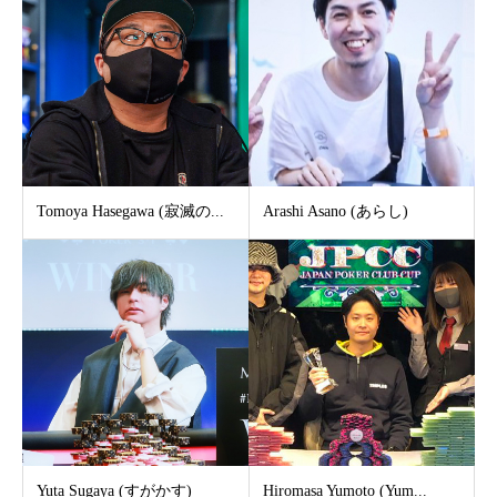
Tomoya Hasegawa (寂滅の...
Arashi Asano (あらし)
Yuta Sugaya (すがかす)
Hiromasa Yumoto (Yum...