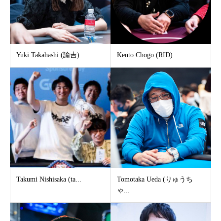
Yuki Takahashi (諭吉)
Kento Chogo (RID)
Takumi Nishisaka (ta...
Tomotaka Ueda (りゅうち
ゃ...