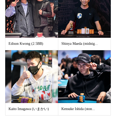
Edison Kwong (2.5BB)
Shinya Maeda (midnig...
Kaito Imagawa (いまかい)
Kensuke Ishida (ston...