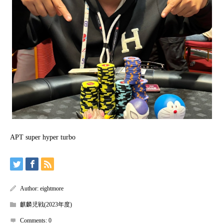
APT super hyper turbo
Author:
eightmore
麒麟児戦(2023年度)
Comments:
0