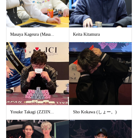
Masaya Kageura (Masa...
Keita Kitamura
Yosuke Takagi (ZZIIN...
Sho Kokawa (しょー。)