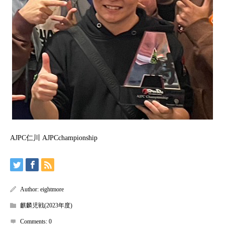
AJPC仁川 AJPCchampionship
Author:
eightmore
麒麟児戦(2023年度)
Comments:
0