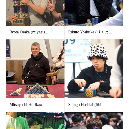
Ryota Osaka (miyagis...
Rikuto Yoshiike (りくと...
Mitsuyoshi Horikawa ...
Shingo Hoshiai (Shin...