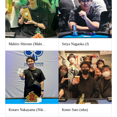
Mahiro Shirono (Mahi...
Seiya Nagaoka (J)
Kotaro Nakayama (Nik...
Kento Sato (stkn)