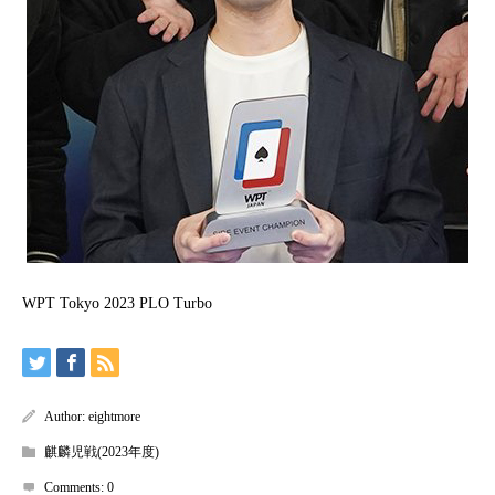
WPT Tokyo 2023 PLO Turbo
Author:
eightmore
麒麟児戦(2023年度)
Comments:
0