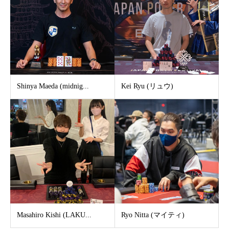
Shinya Maeda (midnig...
Kei Ryu (リュウ)
Masahiro Kishi (LAKU...
Ryo Nitta (マイティ)