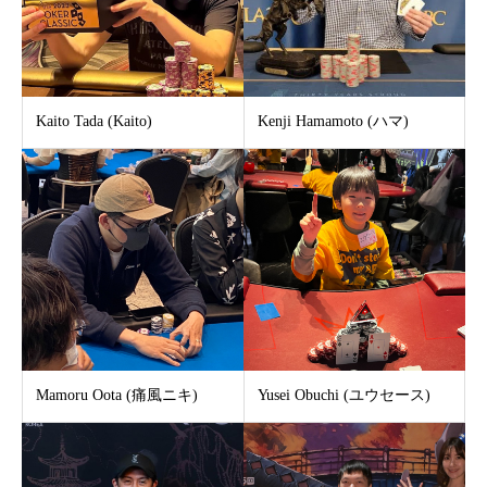
Kaito Tada (Kaito)
Kenji Hamamoto (ハマ)
Mamoru Oota (痛風ニキ)
Yusei Obuchi (ユウセース)