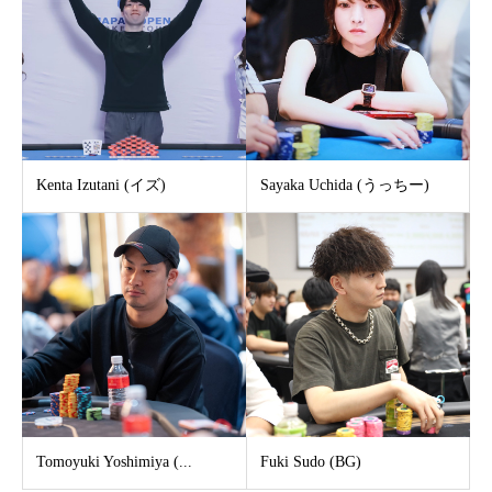
Kenta Izutani (イズ)
Sayaka Uchida (うっちー)
Tomoyuki Yoshimiya (...
Fuki Sudo (BG)