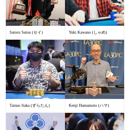
Satoru Satou (セイ)
Yuki Kawano (しゃめ)
Tatsuo Itaka (ずらたん)
Kenji Hamamoto (ハマ)