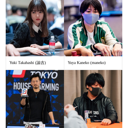
Yuki Takahashi (諭吉)
Yuya Kaneko (maneko)