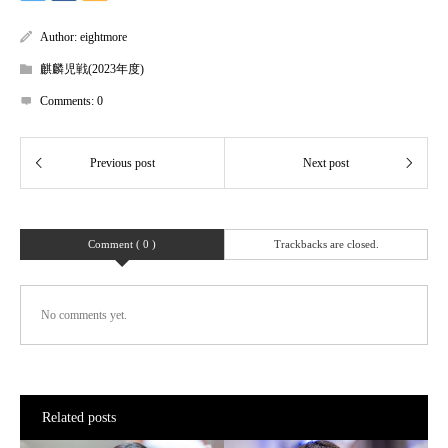
Author:
eightmore
麒麟児戦(2023年度)
Comments:
0
Comment ( 0 )
Trackbacks are closed.
No comments yet.
Related posts