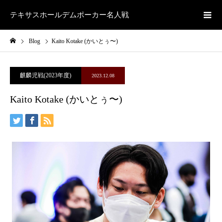
テキサスホールデムポーカー名人戦
Blog
Kaito Kotake (かいとぅ〜)
麒麟児戦(2023年度)
2023.12.08
Kaito Kotake (かいとぅ〜)