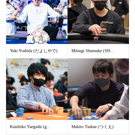
Yuki Yoshida (だよしやで)
Mitsugi Shunsuke (SH...
Kunihiko Yaegashi (g...
Makito Tsukue (つくえ)