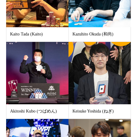
Kaito Tada (Kaito)
Kazuhito Okuda (和尚)
Akitoshi Kubo (つばめん)
Keisuke Yoshida (ねぎ)