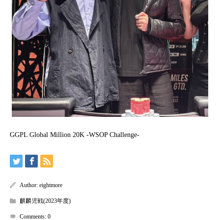
GGPL Global Million 20K -WSOP Challenge-
Author:
eightmore
麒麟児戦(2023年度)
Comments:
0