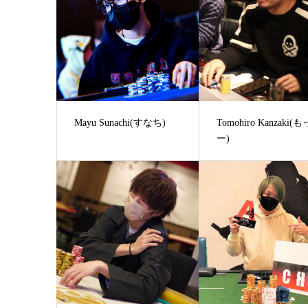
Mayu Sunachi(すなち)
Tomohiro Kanzaki(
ー)