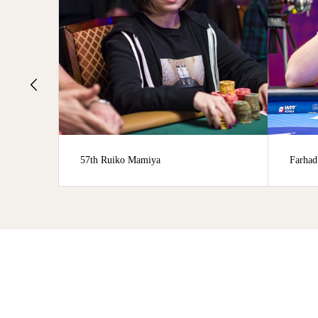
Farhad Aghayev （74th相当）