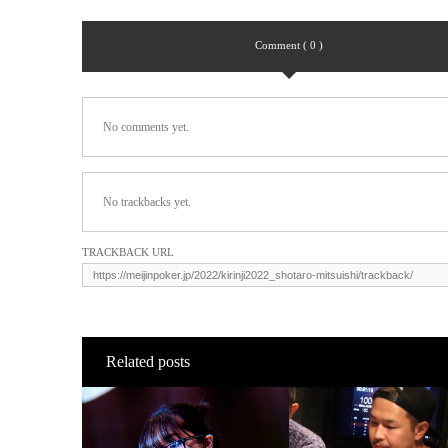
Comment ( 0 )
No comments yet.
No trackbacks yet.
TRACKBACK URL
Related posts