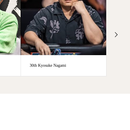
i
71st Masatoshi Tanaka