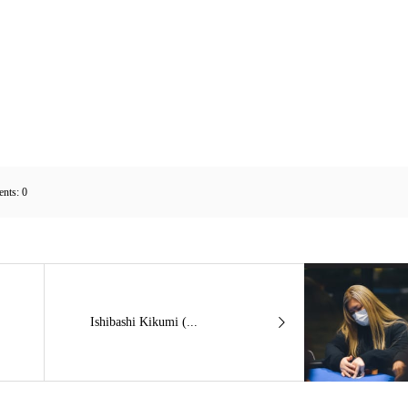
nts:
0
Ishibashi Kikumi (...