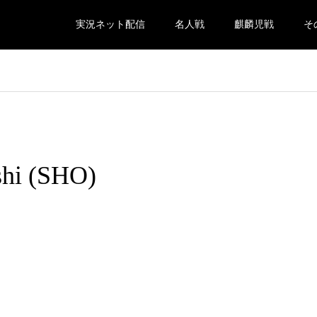
実況ネット配信
名人戦
麒麟児戦
そ
shi (SHO)