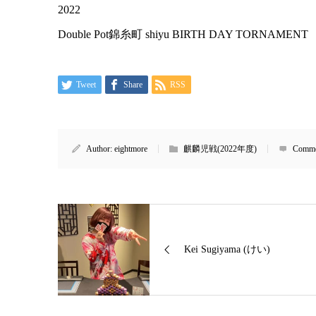
2022
Double Pot錦糸町 shiyu BIRTH DAY TORNAMENT
Tweet
Share
RSS
Author:
eightmore
麒麟児戦(2022年度)
Comme
Kei Sugiyama (けい)