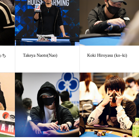
もっち
Takeya Naoto(Nao)
Koki Hiroyasu (ko–ki)