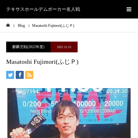
テキサスホールデムポーカー名人戦
Blog
Masatoshi Fujimori(ふじＰ)
麒麟児戦(2022年度)
2022.12.15
Masatoshi Fujimori(ふじＰ)