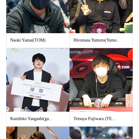
Naoki Yamai(TOM)
Hiromasa Yumoto(Yumo...
Kunihiko Yaegashi(ga...
Tetsuya Fujiwara (TE...