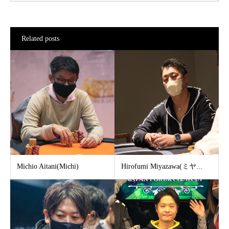
Related posts
Michio Aitani(Michi)
Hirofumi Miyazawa(ミヤ...