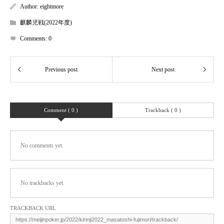
Author:
eightmore
麒麟児戦(2022年度)
Comments:
0
Comment ( 0 )
Trackback ( 0 )
No comments yet.
No trackbacks yet.
TRACKBACK URL