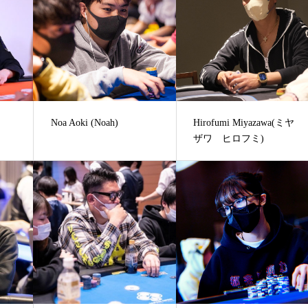
Noa Aoki (Noah)
Hirofumi Miyazawa(ミヤ
ザワ ヒロフミ)