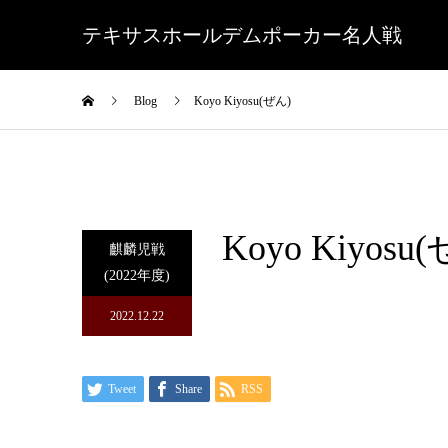
テキサスホールデムポーカー名人戦
Blog
Koyo Kiyosu(ぜん)
Koyo Kiyosu
麒麟児戦
(2022年度)
2022.12.22
Tweet
Share
RSS