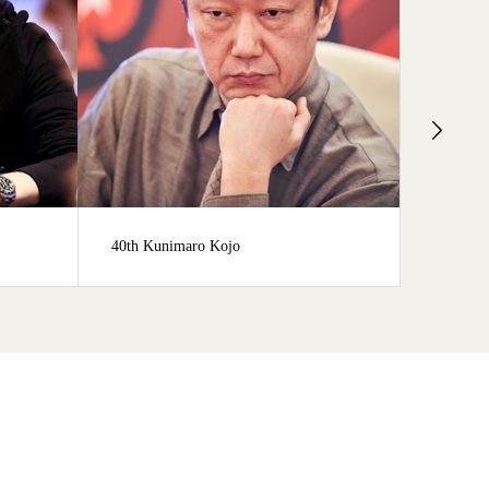
0th Kunimaro Kojo
19th Hiroyuki Noda