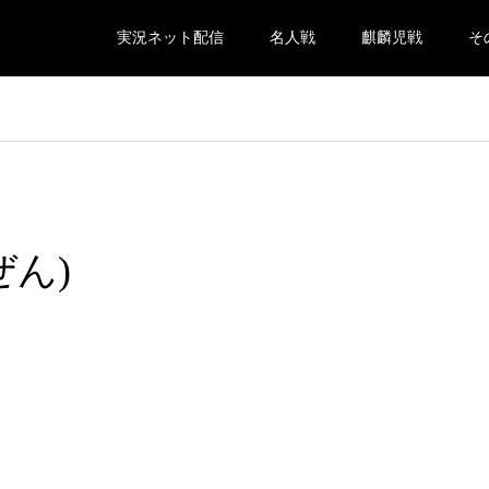
実況ネット配信
名人戦
麒麟児戦
そ
(ぜん)