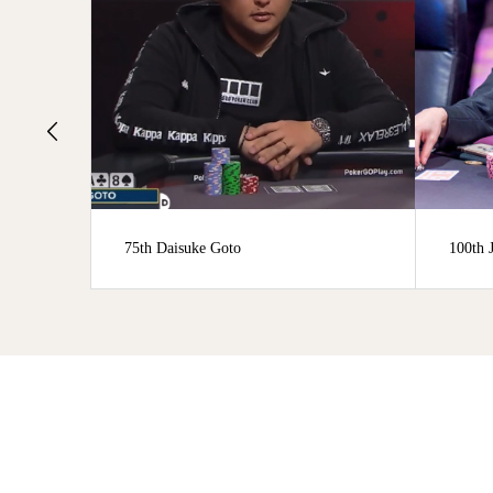
75th Daisuke Goto
100th Junya Kubo