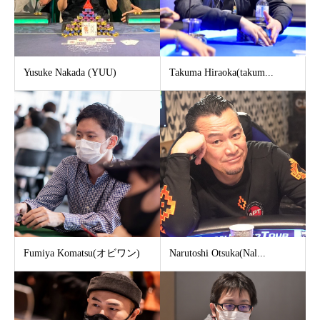
Yusuke Nakada (YUU)
Takuma Hiraoka(takum...
Fumiya Komatsu(オビワン)
Narutoshi Otsuka(Nal...