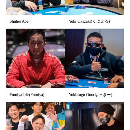
Shuhei Abe
Yuki Okazaki(くにえる)
Fumiya Irie(Fumiya)
Yukitsugu Ono(ゆっきー)