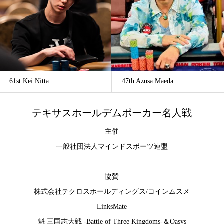
61st Kei Nitta
47th Azusa Maeda
テキサスホールデムポーカー名人戦
主催
一般社団法人マインドスポーツ連盟
協賛
株式会社テクロスホールディングス
/
コインムスメ
LinksMate
魁 三国志大戦 -Battle of Three Kingdoms-
＆
Oasys