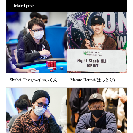
Related posts
Shuhei Hasegawa(べいくん...
Masato Hattori(はっとり)