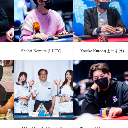
Shuhei Nomura (LUCY)
Yosuke Kuroda(よーすけ)