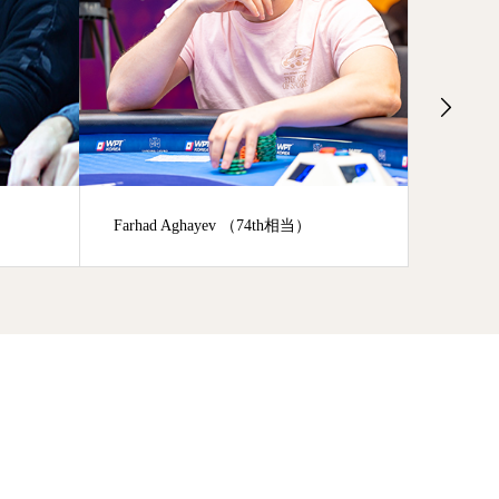
ev （74th相当）
66th Tomoyuki Yoshimiya