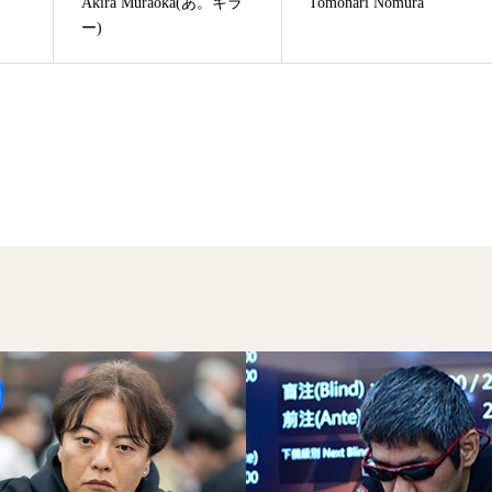
Akira Muraoka(あ。キラ
Tomonari Nomura
ー)