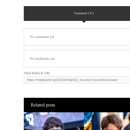
Comment ( 0 )
No comments yet.
No trackbacks yet.
TRACKBACK URL
Related posts