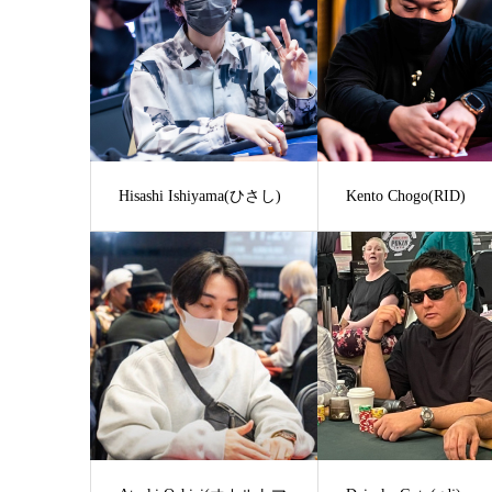
Hisashi Ishiyama(ひさし)
Kento Chogo(RID)