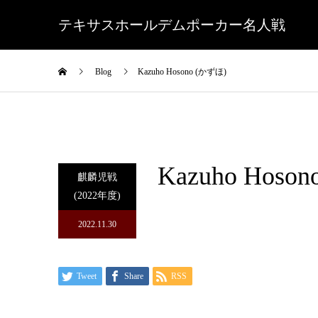
テキサスホールデムポーカー名人戦
Blog
Kazuho Hosono (かずほ)
Kazuho Hoso
麒麟児戦
(2022年度)
2022.11.30
Tweet
Share
RSS