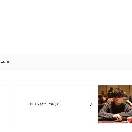
nts:
0
Yuji Yaginuma (Y)