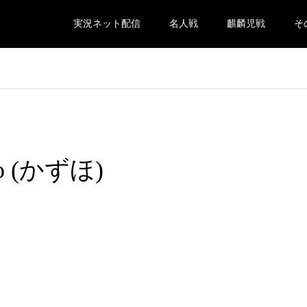
実況ネット配信
名人戦
麒麟児戦
そ
no (かずほ)