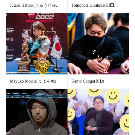
Jutaro Hattori(じゅうじゅ...
Tomonori Hirakida(山田...
Mayuko Morita(まよんぬ)
Kento Chogo(RID)