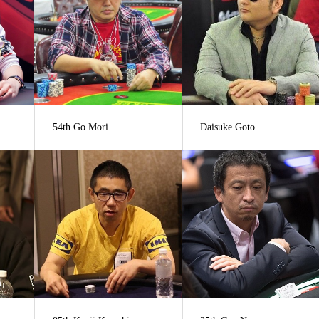
54th Go Mori
Daisuke Goto