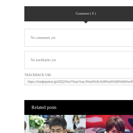
Comment ( 0 )
No comments yet.
No trackbacks yet.
TRACKBACK URL
Related posts