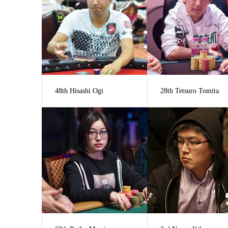
48th Hisashi Ogi
28th Tetsuro Tomita