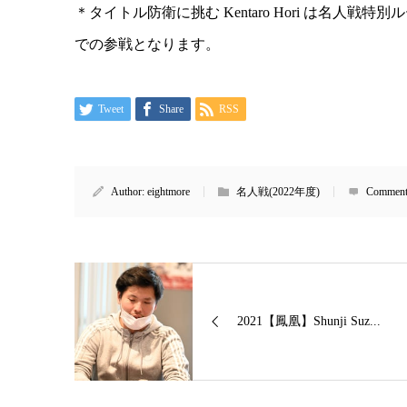
＊タイトル防衛に挑む Kentaro Hori は名人
での参戦となります。
Tweet
Share
RSS
Author:
eightmore
名人戦(2022年度)
Comment
2021【鳳凰】Shunji Suz...