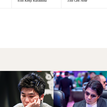
85th Kenji Kurashina
35th Gen Nose