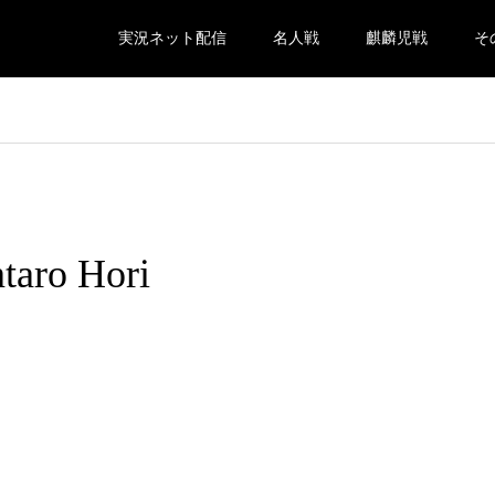
実況ネット配信
名人戦
麒麟児戦
そ
ro Hori