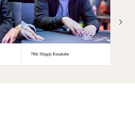
 Shigeji Kusakabe
3rd Kazuhiko Yotsushika