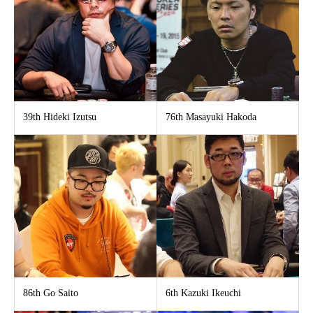
39th Hideki Izutsu
76th Masayuki Hakoda
86th Go Saito
6th Kazuki Ikeuchi