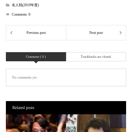
名人戦(2019年度)
Comments:
0
Comment ( 0 )
Trackbacks are closed.
No comments yet.
Related posts