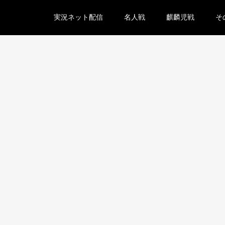
実況ネット配信
名人戦
麒麟児戦
そ